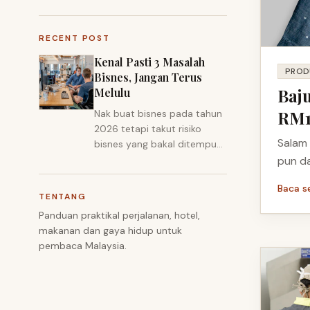
RECENT POST
Kenal Pasti 3 Masalah
PROD
Bisnes, Jangan Terus
Baj
Melulu
RM1
Nak buat bisnes pada tahun
2026 tetapi takut risiko
Salam
bisnes yang bakal ditempuh,
merupakan satu tindakan
pun da
yang bijak.
Baca s
TENTANG
Panduan praktikal perjalanan, hotel,
makanan dan gaya hidup untuk
pembaca Malaysia.