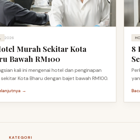
L
2026
HO
Hotel Murah Sekitar Kota
8 
ru Bawah RM100
Se
gsian kali ini mengenai hotel dan penginapan
Per
 sekitar Kota Bharu dengan bajet bawah RM100.
yan
elanjutnya →
Bac
KATEGORI