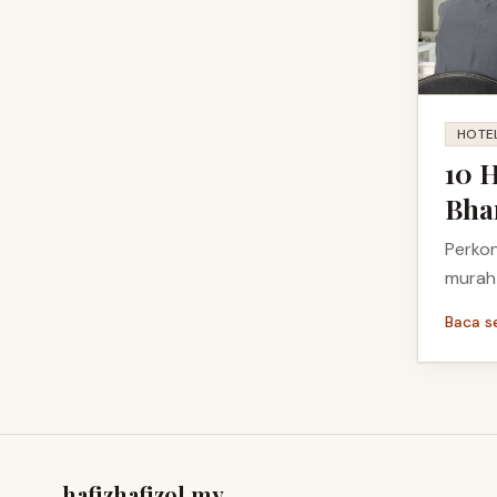
HOTE
10 
Bha
Perkon
murah
Baca s
hafizhafizol.my