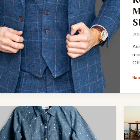
M
S
202
Ass
men
Off
Bac