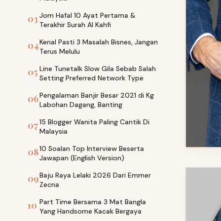
Jom Hafal 10 Ayat Pertama &
03
Terakhir Surah Al Kahfi
Kenal Pasti 3 Masalah Bisnes, Jangan
04
Terus Melulu
Line Tunetalk Slow Gila Sebab Salah
05
Setting Preferred Network Type
Pengalaman Banjir Besar 2021 di Kg
06
Labohan Dagang, Banting
15 Blogger Wanita Paling Cantik Di
07
Malaysia
10 Soalan Top Interview Beserta
08
Jawapan (English Version)
Baju Raya Lelaki 2026 Dari Emmer
09
Zecna
Part Time Bersama 3 Mat Bangla
10
Yang Handsome Kacak Bergaya