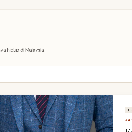
ya hidup di Malaysia.
P
AR
K