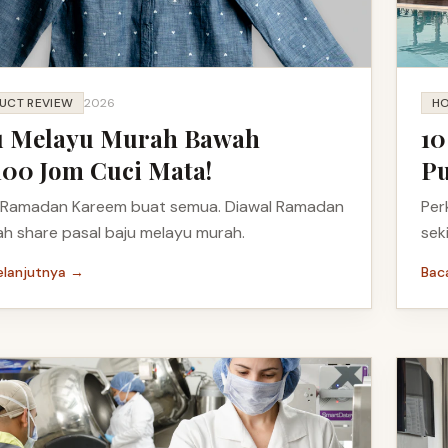
UCT REVIEW
2026
HO
u Melayu Murah Bawah
10
00 Jom Cuci Mata!
Pu
 Ramadan Kareem buat semua. Diawal Ramadan
Per
h share pasal baju melayu murah.
sek
elanjutnya →
Bac