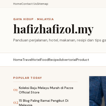
Home
Contact Us
Sitemap
GAYA HIDUP · MALAYSIA
hafizhafizol.my
Panduan perjalanan, hotel, makanan, resipi dan tips ga
Home
Travel
Hotel
Food
Recipe
Advertorial
Product
POPULAR TODAY
Koleksi Baju Melayu Murah di Pazze
01
Official Store
15 Blog Paling Ramai Pengikut Di
02
Malaysia