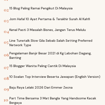
15 Blog Paling Ramai Pengikut Di Malaysia
02
Jom Hafal 10 Ayat Pertama & Terakhir Surah Al Kahfi
03
Kenal Pasti 3 Masalah Bisnes, Jangan Terus Melulu
04
Line Tunetalk Slow Gila Sebab Salah Setting Preferred
05
Network Type
Pengalaman Banjir Besar 2021 di Kg Labohan Dagang,
06
Banting
15 Blogger Wanita Paling Cantik Di Malaysia
07
10 Soalan Top Interview Beserta Jawapan (English Version)
08
Baju Raya Lelaki 2026 Dari Emmer Zecna
09
Part Time Bersama 3 Mat Bangla Yang Handsome Kacak
10
Bergaya