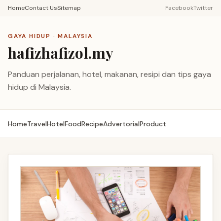
Home
Contact Us
Sitemap
Facebook
Twitter
GAYA HIDUP · MALAYSIA
hafizhafizol.my
Panduan perjalanan, hotel, makanan, resipi dan tips gaya
hidup di Malaysia.
Home
Travel
Hotel
Food
Recipe
Advertorial
Product