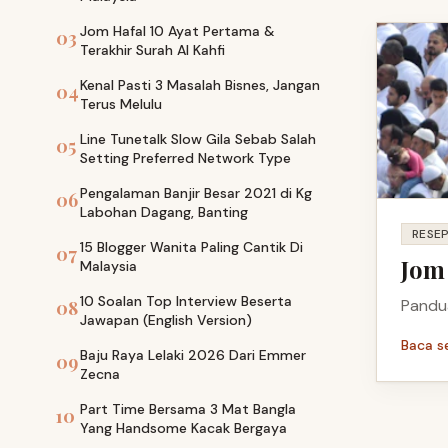
Jom Hafal 10 Ayat Pertama &
03
Terakhir Surah Al Kahfi
Kenal Pasti 3 Masalah Bisnes, Jangan
04
Terus Melulu
Line Tunetalk Slow Gila Sebab Salah
05
Setting Preferred Network Type
Pengalaman Banjir Besar 2021 di Kg
06
Labohan Dagang, Banting
RESEP
15 Blogger Wanita Paling Cantik Di
07
Jom
Malaysia
10 Soalan Top Interview Beserta
Pandua
08
Jawapan (English Version)
Baca s
Baju Raya Lelaki 2026 Dari Emmer
09
Zecna
Part Time Bersama 3 Mat Bangla
10
Yang Handsome Kacak Bergaya