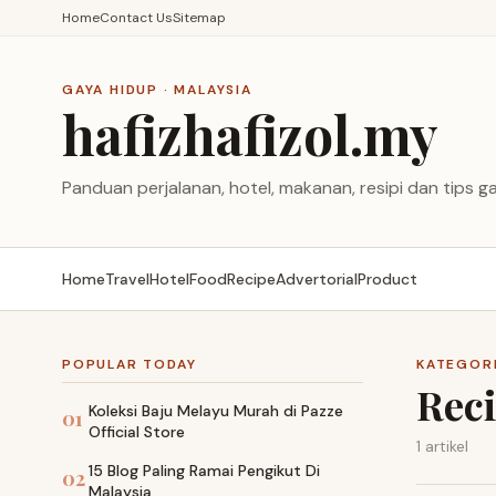
Home
Contact Us
Sitemap
GAYA HIDUP · MALAYSIA
hafizhafizol.my
Panduan perjalanan, hotel, makanan, resipi dan tips ga
Home
Travel
Hotel
Food
Recipe
Advertorial
Product
POPULAR TODAY
KATEGOR
Rec
Koleksi Baju Melayu Murah di Pazze
01
Official Store
1 artikel
15 Blog Paling Ramai Pengikut Di
02
Malaysia