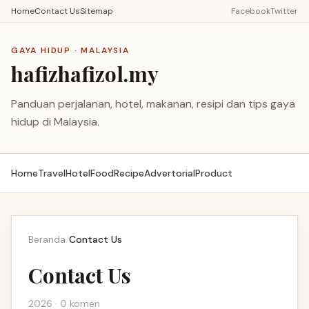
Home
Contact Us
Sitemap
Facebook
Twitter
GAYA HIDUP · MALAYSIA
hafizhafizol.my
Panduan perjalanan, hotel, makanan, resipi dan tips gaya
hidup di Malaysia.
Home
Travel
Hotel
Food
Recipe
Advertorial
Product
Beranda
/
Contact Us
Contact Us
2026 · 0 komen