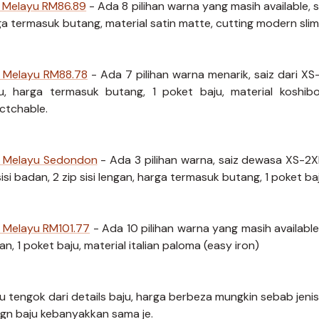
u Melayu RM86.89
- Ada 8 pilihan warna yang masih available, sai
a termasuk butang, material satin matte, cutting modern slim 
u Melayu RM88.78
- Ada 7 pilihan warna menarik, saiz dari XS-2
u, harga termasuk butang, 1 poket baju, material koshibo (
ectchable.
u Melayu Sedondon
- Ada 3 pilihan warna, saiz dewasa XS-2XL
sisi badan, 2 zip sisi lengan, harga termasuk butang, 1 poket ba
u Melayu RM101.77
- Ada 10 pilihan warna yang masih available, s
an, 1 poket baju, material italian paloma (easy iron)
u tengok dari details baju, harga berbeza mungkin sebab jeni
ign baju kebanyakkan sama je.