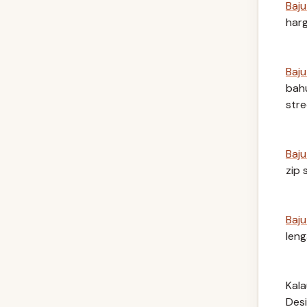
Baj
harg
Baj
bah
str
Baj
zip 
Baj
leng
Kala
Des