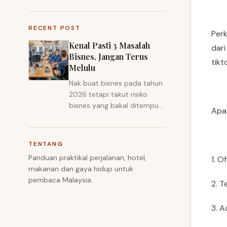
RECENT POST
Perk
Kenal Pasti 3 Masalah
dari
Bisnes, Jangan Terus
tikt
Melulu
Nak buat bisnes pada tahun
2026 tetapi takut risiko
bisnes yang bakal ditempuh,
Apa 
merupakan satu tindakan
yang bijak.
TENTANG
Panduan praktikal perjalanan, hotel,
1. O
makanan dan gaya hidup untuk
pembaca Malaysia.
2. T
3. 