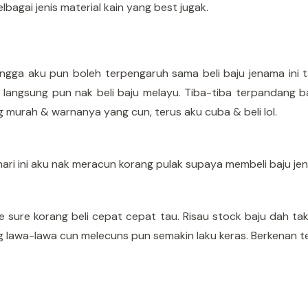
elbagai jenis material kain yang best jugak.
ngga aku pun boleh terpengaruh sama beli baju jenama ini 
n langsung pun nak beli baju melayu. Tiba-tiba terpandang 
 murah & warnanya yang cun, terus aku cuba & beli lol.
hari ini aku nak meracun korang pulak supaya membeli baju 
 sure korang beli cepat cepat tau. Risau stock baju dah ta
 lawa-lawa cun melecuns pun semakin laku keras. Berkenan te