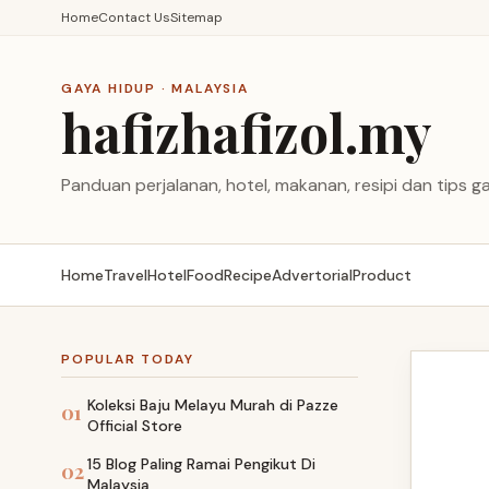
Home
Contact Us
Sitemap
GAYA HIDUP · MALAYSIA
hafizhafizol.my
Panduan perjalanan, hotel, makanan, resipi dan tips ga
Home
Travel
Hotel
Food
Recipe
Advertorial
Product
POPULAR TODAY
Koleksi Baju Melayu Murah di Pazze
01
Official Store
15 Blog Paling Ramai Pengikut Di
02
Malaysia