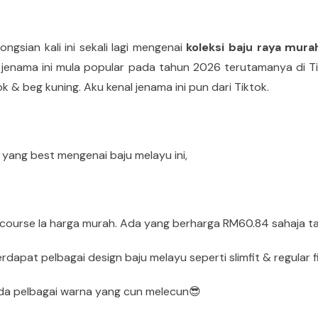
ongsian kali ini sekali lagi mengenai
koleksi baju raya mura
 jenama ini mula popular pada tahun 2026 terutamanya di Tikt
ok & beg kuning. Aku kenal jenama ini pun dari Tiktok.
yang best mengenai baju melayu ini,
fcourse la harga murah. Ada yang berharga RM60.84 sahaja ta
erdapat pelbagai design baju melayu seperti slimfit & regular fi
Ada pelbagai warna yang cun melecun😎