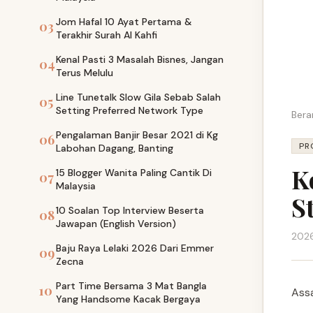
Jom Hafal 10 Ayat Pertama &
03
Terakhir Surah Al Kahfi
Kenal Pasti 3 Masalah Bisnes, Jangan
04
Terus Melulu
Line Tunetalk Slow Gila Sebab Salah
05
Setting Preferred Network Type
Bera
Pengalaman Banjir Besar 2021 di Kg
06
PR
Labohan Dagang, Banting
K
15 Blogger Wanita Paling Cantik Di
07
Malaysia
S
10 Soalan Top Interview Beserta
08
Jawapan (English Version)
2026
Baju Raya Lelaki 2026 Dari Emmer
09
Zecna
Part Time Bersama 3 Mat Bangla
10
Ass
Yang Handsome Kacak Bergaya