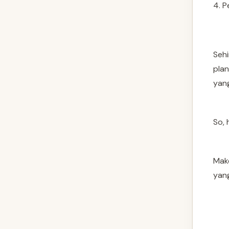
4. P
Sehi
pla
yang
So, 
Make
yang