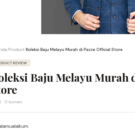
nda
/
Product
/
Koleksi Baju Melayu Murah di Pazze Official Store
ODUCT REVIEW
oleksi Baju Melayu Murah d
tore
 · 0 komen
alamualaikum.