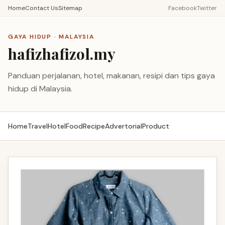
Home
Contact Us
Sitemap
Facebook
Twitter
GAYA HIDUP · MALAYSIA
hafizhafizol.my
Panduan perjalanan, hotel, makanan, resipi dan tips gaya
hidup di Malaysia.
Home
Travel
Hotel
Food
Recipe
Advertorial
Product