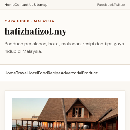
Home
Contact Us
Sitemap
Facebook
Twitter
GAYA HIDUP · MALAYSIA
hafizhafizol.my
Panduan perjalanan, hotel, makanan, resipi dan tips gaya
hidup di Malaysia.
Home
Travel
Hotel
Food
Recipe
Advertorial
Product