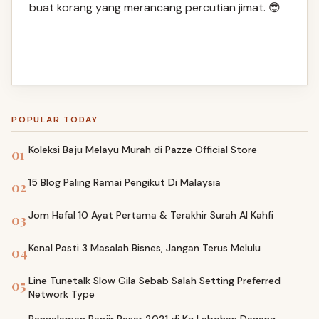
buat korang yang merancang percutian jimat. 😎
POPULAR TODAY
Koleksi Baju Melayu Murah di Pazze Official Store
01
15 Blog Paling Ramai Pengikut Di Malaysia
02
Jom Hafal 10 Ayat Pertama & Terakhir Surah Al Kahfi
03
Kenal Pasti 3 Masalah Bisnes, Jangan Terus Melulu
04
Line Tunetalk Slow Gila Sebab Salah Setting Preferred
05
Network Type
Pengalaman Banjir Besar 2021 di Kg Labohan Dagang,