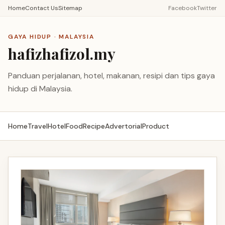
Home
Contact Us
Sitemap
Facebook
Twitter
GAYA HIDUP · MALAYSIA
hafizhafizol.my
Panduan perjalanan, hotel, makanan, resipi dan tips gaya
hidup di Malaysia.
Home
Travel
Hotel
Food
Recipe
Advertorial
Product